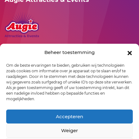
Rollepaal 3
Beheer toestemming
7701 BR
Dedemsvaart
Om de beste ervaringen te bieden, gebruiken wij technologieën
06-23529163
zoals cookies om informatie over je apparaat op te slaan en/of te
info@augie.nl
raadplegen. Door in te stemmen met deze technologieën kunnen
wij gegevens zoals surfgedrag of unieke ID's op deze site verwerken.
Als je geen toestemming geeft of uw toestemming intrekt, kan dit
een nadelige invloed hebben op bepaalde functies en
mogelijkheden.
Accepteren
Weiger
©2026 Augie Attracties & Events