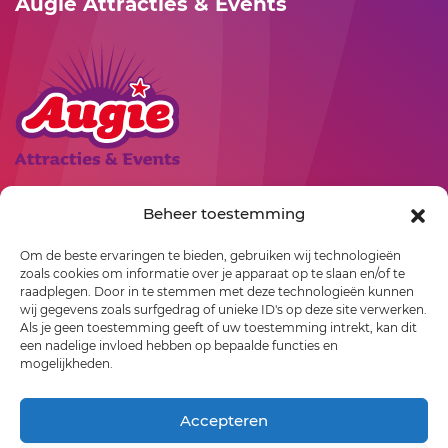
Augie Attracties & Events
Rollepaal 3
Beheer toestemming
7701 BR
Dedemsvaart
Om de beste ervaringen te bieden, gebruiken wij technologieën
06-23529163
zoals cookies om informatie over je apparaat op te slaan en/of te
info@augie.nl
raadplegen. Door in te stemmen met deze technologieën kunnen
wij gegevens zoals surfgedrag of unieke ID's op deze site verwerken.
Als je geen toestemming geeft of uw toestemming intrekt, kan dit
een nadelige invloed hebben op bepaalde functies en
mogelijkheden.
Accepteren