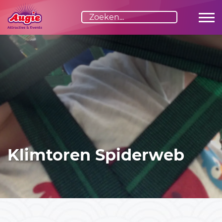
Advies nodig?
Graag adviseren we je vrijblijvend over de invulling van
jouw evenement. Stel je vraag via het formulier of bel ons
direct:
06-23529163
Klimtoren Spiderweb