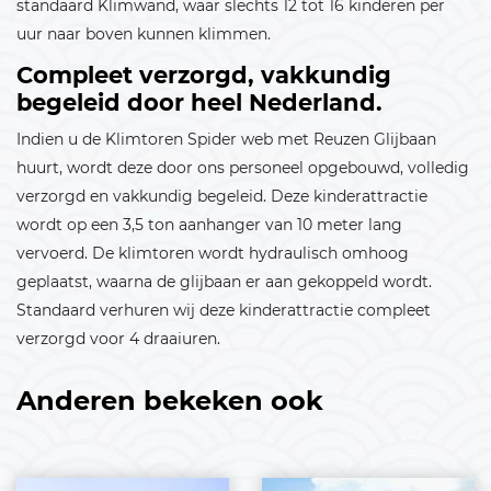
standaard Klimwand, waar slechts 12 tot 16 kinderen per
uur naar boven kunnen klimmen.
04
05
06
07
08
09
10
Compleet verzorgd, vakkundig
11
12
13
14
15
16
17
begeleid door heel Nederland.
18
19
20
21
22
23
24
Indien u de Klimtoren Spider web met Reuzen Glijbaan
huurt, wordt deze door ons personeel opgebouwd, volledig
25
26
27
28
29
30
31
verzorgd en vakkundig begeleid. Deze kinderattractie
wordt op een 3,5 ton aanhanger van 10 meter lang
Februari 2027
vervoerd. De klimtoren wordt hydraulisch omhoog
01
02
03
04
05
06
07
geplaatst, waarna de glijbaan er aan gekoppeld wordt.
Standaard verhuren wij deze kinderattractie compleet
08
09
10
11
12
13
14
verzorgd voor 4 draaiuren.
15
16
17
18
19
20
21
Anderen bekeken ook
22
23
24
25
26
27
28
Maart 2027