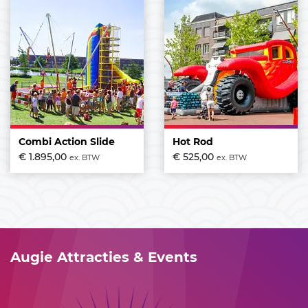
01
02
03
04
05
06
07
08
09
10
11
12
13
14
15
16
17
18
19
20
21
22
23
24
25
26
27
28
29
30
31
Combi Action Slide
Hot Rod
€ 1.895,00
€ 525,00
April 2027
ex. BTW
ex. BTW
01
02
03
04
05
06
07
08
09
10
11
12
13
14
15
16
17
18
Augie Attracties & Events
19
20
21
22
23
24
25
26
27
28
29
30