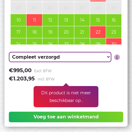
03
04
05
06
07
08
09
10
11
12
13
14
15
16
17
18
19
20
21
22
23
24
25
26
27
28
29
30
31
September 2026
€995,00
Excl. BTW
€1.203,95
Incl. BTW
01
02
03
04
05
06
Dit product is niet meer
07
08
09
10
11
12
13
beschikbaar op .
14
15
16
17
18
19
20
Voeg toe aan winkelmand
21
22
23
24
25
26
27
28
29
30