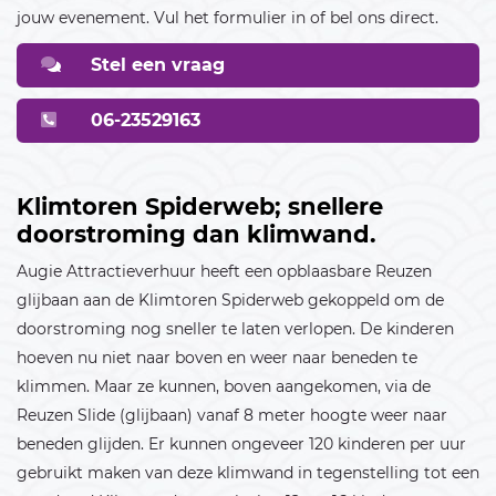
jouw evenement. Vul het formulier in of bel ons direct.
16
17
18
19
20
21
22
Stel een vraag
23
24
25
26
27
28
29
30
06-23529163
December 2026
Klimtoren Spiderweb; snellere
01
02
03
04
05
06
doorstroming dan klimwand.
07
08
09
10
11
12
13
Augie Attractieverhuur heeft een opblaasbare Reuzen
glijbaan aan de Klimtoren Spiderweb gekoppeld om de
14
15
16
17
18
19
20
doorstroming nog sneller te laten verlopen. De kinderen
21
22
23
24
25
26
27
hoeven nu niet naar boven en weer naar beneden te
klimmen. Maar ze kunnen, boven aangekomen, via de
28
29
30
31
Reuzen Slide (glijbaan) vanaf 8 meter hoogte weer naar
beneden glijden. Er kunnen ongeveer 120 kinderen per uur
Januari 2027
gebruikt maken van deze klimwand in tegenstelling tot een
01
02
03