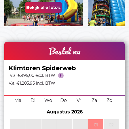
Bekijk alle foto's
Bestel nu
Klimtoren Spiderweb
``
V.a. €995,00 excl. BTW
V.a. €1.203,95 incl. BTW
Ma
Di
Wo
Do
Vr
Za
Zo
Augustus 2026
01
02