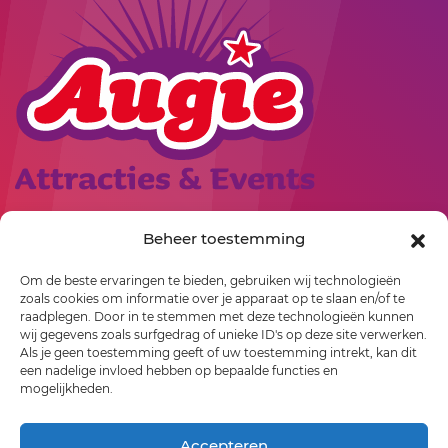
Mei 2027
01
02
03
04
05
06
07
08
09
10
11
12
13
14
15
16
17
18
19
20
21
22
23
Rollepaal 3
Beheer toestemming
24
25
26
27
28
29
30
7701 BR
Dedemsvaart
Om de beste ervaringen te bieden, gebruiken wij technologieën
06-23529163
31
zoals cookies om informatie over je apparaat op te slaan en/of te
info@augie.nl
raadplegen. Door in te stemmen met deze technologieën kunnen
Juni 2027
wij gegevens zoals surfgedrag of unieke ID's op deze site verwerken.
Als je geen toestemming geeft of uw toestemming intrekt, kan dit
een nadelige invloed hebben op bepaalde functies en
01
02
03
04
05
06
mogelijkheden.
07
08
09
10
11
12
13
Accepteren