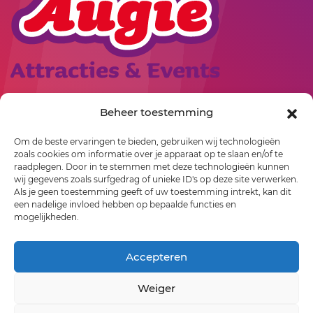
Rollepaal 3
Beheer toestemming
7701 BR
Dedemsvaart
Om de beste ervaringen te bieden, gebruiken wij technologieën
06-23529163
zoals cookies om informatie over je apparaat op te slaan en/of te
info@augie.nl
raadplegen. Door in te stemmen met deze technologieën kunnen
wij gegevens zoals surfgedrag of unieke ID's op deze site verwerken.
Als je geen toestemming geeft of uw toestemming intrekt, kan dit
een nadelige invloed hebben op bepaalde functies en
mogelijkheden.
Accepteren
Weiger
©2026 Augie Attracties & Events