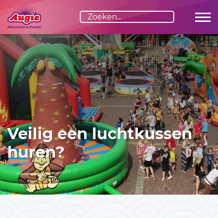
Veilig een luchtkussen
huren?