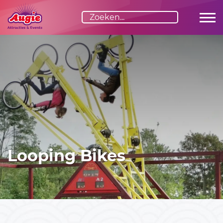
Advies nodig?
Graag adviseren we je vrijblijvend over de invulling van
jouw evenement. Stel je vraag via het formulier of bel ons
direct:
06-23529163
Looping Bikes