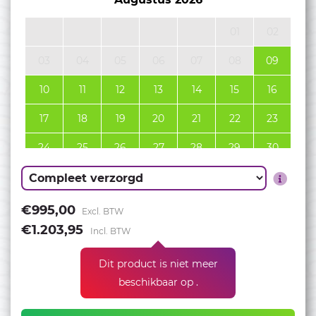
01
02
03
04
05
06
07
08
09
10
11
12
13
14
15
16
17
18
19
20
21
22
23
24
25
26
27
28
29
30
31
September 2026
€995,00
Excl. BTW
€1.203,95
Incl. BTW
01
02
03
04
05
06
Dit product is niet meer
07
08
09
10
11
12
13
beschikbaar op .
14
15
16
17
18
19
20