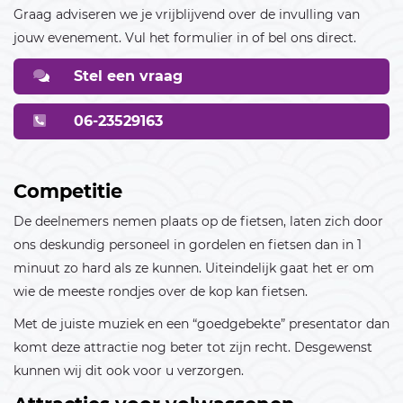
Graag adviseren we je vrijblijvend over de invulling van
09
10
11
12
13
14
15
jouw evenement. Vul het formulier in of bel ons direct.
16
17
18
19
20
21
22
Stel een vraag
23
24
25
26
27
28
29
06-23529163
30
December 2026
Competitie
De deelnemers nemen plaats op de fietsen, laten zich door
01
02
03
04
05
06
ons deskundig personeel in gordelen en fietsen dan in 1
07
08
09
10
11
12
13
minuut zo hard als ze kunnen. Uiteindelijk gaat het er om
wie de meeste rondjes over de kop kan fietsen.
14
15
16
17
18
19
20
Met de juiste muziek en een “goedgebekte” presentator dan
21
22
23
24
25
26
27
komt deze attractie nog beter tot zijn recht. Desgewenst
kunnen wij dit ook voor u verzorgen.
28
29
30
31