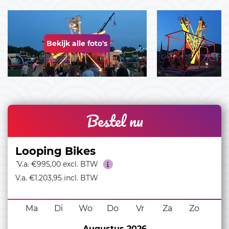
Bekijk alle foto's
Bestel nu
Looping Bikes
``
V.a. €995,00 excl. BTW
V.a. €1.203,95 incl. BTW
Ma
Di
Wo
Do
Vr
Za
Zo
Augustus 2026