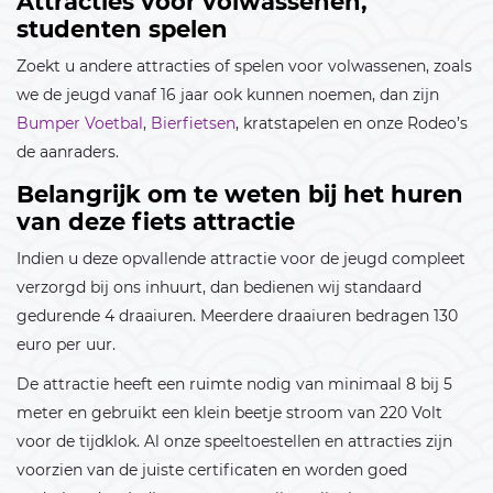
Attracties voor volwassenen,
Januari 2027
studenten spelen
01
02
03
Zoekt u andere attracties of spelen voor volwassenen, zoals
we de jeugd vanaf 16 jaar ook kunnen noemen, dan zijn
04
05
06
07
08
09
10
Bumper Voetbal
,
Bierfietsen
, kratstapelen en onze Rodeo’s
de aanraders.
11
12
13
14
15
16
17
Belangrijk om te weten bij het huren
18
19
20
21
22
23
24
van deze fiets attractie
25
26
27
28
29
30
31
Indien u deze opvallende attractie voor de jeugd compleet
verzorgd bij ons inhuurt, dan bedienen wij standaard
Februari 2027
gedurende 4 draaiuren. Meerdere draaiuren bedragen 130
01
02
03
04
05
06
07
euro per uur.
De attractie heeft een ruimte nodig van minimaal 8 bij 5
08
09
10
11
12
13
14
meter en gebruikt een klein beetje stroom van 220 Volt
15
16
17
18
19
20
21
voor de tijdklok. Al onze speeltoestellen en attracties zijn
voorzien van de juiste certificaten en worden goed
22
23
24
25
26
27
28