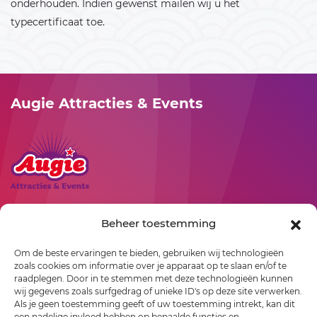
onderhouden. Indien gewenst mailen wij u het
typecertificaat toe.
Maart 2027
01
02
03
04
05
06
07
08
09
10
11
12
13
14
Augie Attracties & Events
15
16
17
18
19
20
21
22
23
24
25
26
27
28
29
30
31
April 2027
Rollepaal 3
Beheer toestemming
01
02
03
04
7701 BR
Dedemsvaart
Om de beste ervaringen te bieden, gebruiken wij technologieën
06-23529163
05
06
07
08
09
10
11
zoals cookies om informatie over je apparaat op te slaan en/of te
info@augie.nl
raadplegen. Door in te stemmen met deze technologieën kunnen
wij gegevens zoals surfgedrag of unieke ID's op deze site verwerken.
12
13
14
15
16
17
18
Als je geen toestemming geeft of uw toestemming intrekt, kan dit
een nadelige invloed hebben op bepaalde functies en