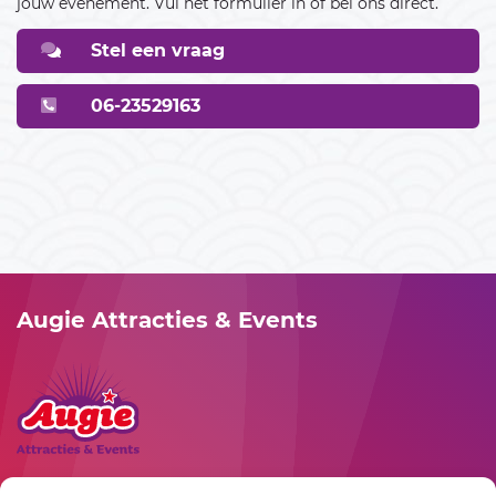
jouw evenement. Vul het formulier in of bel ons direct.
09
10
11
12
13
14
15
Stel een vraag
16
17
18
19
20
21
22
06-23529163
23
24
25
26
27
28
29
30
December 2026
01
02
03
04
05
06
07
08
09
10
11
12
13
Augie Attracties & Events
14
15
16
17
18
19
20
21
22
23
24
25
26
27
28
29
30
31
Januari 2027