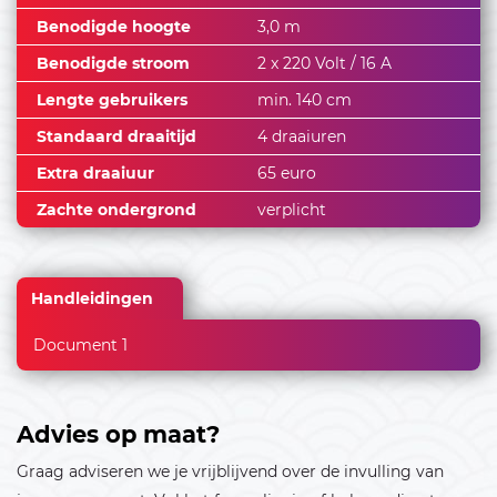
Benodigde hoogte
3,0 m
28
29
30
Benodigde stroom
2 x 220 Volt / 16 A
Oktober 2026
Lengte gebruikers
min. 140 cm
Standaard draaitijd
4 draaiuren
01
02
03
04
Extra draaiuur
65 euro
05
06
07
08
09
10
11
Zachte ondergrond
verplicht
12
13
14
15
16
17
18
19
20
21
22
23
24
25
Handleidingen
26
27
28
29
30
31
Document 1
November 2026
01
Advies op maat?
02
03
04
05
06
07
08
Graag adviseren we je vrijblijvend over de invulling van