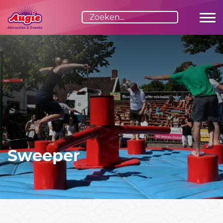
Advies nodig?
Graag adviseren we je vrijblijvend over de invulling van
jouw evenement. Stel je vraag via het formulier of bel ons
direct:
06-23529163
Sweeper