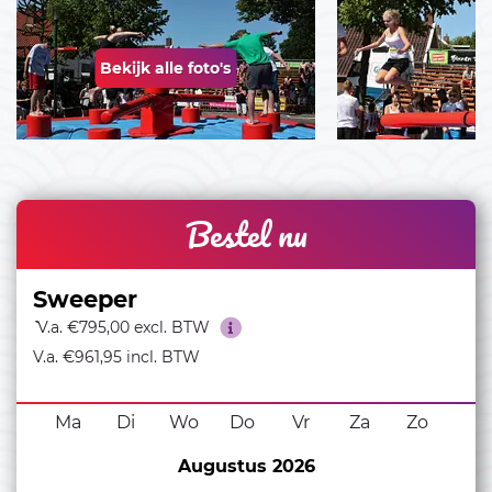
Bekijk alle foto's
Bestel nu
Sweeper
``
V.a. €795,00 excl. BTW
V.a. €961,95 incl. BTW
Ma
Di
Wo
Do
Vr
Za
Zo
Augustus 2026