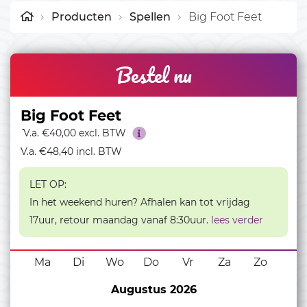
Producten
Spellen
Big Foot Feet
Bestel nu
Big Foot Feet
``
V.a. €40,00 excl. BTW
V.a. €48,40 incl. BTW
LET OP:
Bericht verzenden
In het weekend huren? Afhalen kan tot vrijdag
17uur, retour maandag vanaf 8:30uur.
lees verder
Ma
Di
Wo
Do
Vr
Za
Zo
Augustus 2026