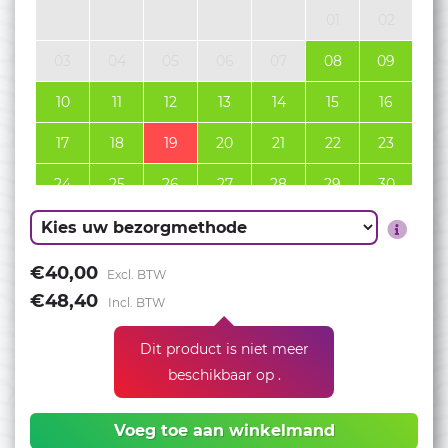
01
02
03
04
05
06
07
08
09
10
11
12
13
14
15
16
17
18
19
20
21
22
23
24
25
26
27
28
29
30
31
September 2026
€40,00
Excl. BTW
€48,40
Incl. BTW
01
02
03
04
05
06
Dit product is niet meer
07
08
09
10
11
12
13
beschikbaar op .
14
15
16
17
18
19
20
Voeg toe aan winkelmand
21
22
23
24
25
26
27