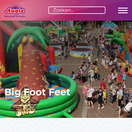
Advies nodig?
Graag adviseren we je vrijblijvend over de invulling van
jouw evenement. Stel je vraag via het formulier of bel ons
direct:
06-23529163
Big Foot Feet