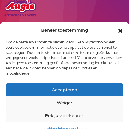
09
10
11
12
13
14
15
16
17
18
19
20
21
22
23
24
25
26
27
28
29
Rollepaal 3
Beheer toestemming
7701 BR
Dedemsvaart
30
Om de beste ervaringen te bieden, gebruiken wij technologieën
06-23529163
zoals cookies om informatie over je apparaat op te slaan en/of te
info@augie.nl
December 2026
raadplegen. Door in te stemmen met deze technologieën kunnen
wij gegevens zoals surfgedrag of unieke ID's op deze site verwerken.
Als je geen toestemming geeft of uw toestemming intrekt, kan dit
01
02
03
04
05
06
een nadelige invloed hebben op bepaalde functies en
mogelijkheden.
07
08
09
10
11
12
13
14
15
16
17
18
19
20
Accepteren
21
22
23
24
25
26
27
Weiger
©2026 Augie Attracties & Events
28
29
30
31
Algemene voorwaarden
-
Disclaimer
-
Privacy
Bekijk voorkeuren
WebZuiver
Januari 2027
Cookiebeleid
Privacybeleid