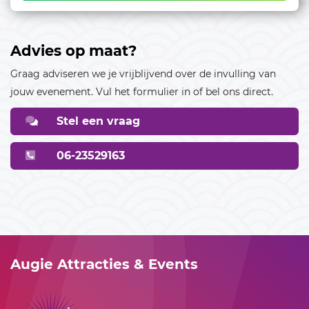
28
29
30
Advies op maat?
Oktober 2026
Graag adviseren we je vrijblijvend over de invulling van
01
02
03
04
jouw evenement. Vul het formulier in of bel ons direct.
05
06
07
08
09
10
11
Stel een vraag
12
13
14
15
16
17
18
06-23529163
19
20
21
22
23
24
25
26
27
28
29
30
31
November 2026
01
Augie Attracties & Events
02
03
04
05
06
07
08